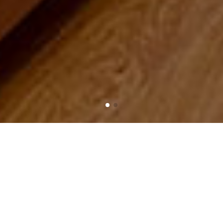
Trang chủ
Sản phẩm
Đèn đứng - Đèn cây
ĐÈN VẢI ĐỨNG DVT 102