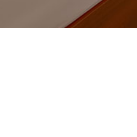
Trang chủ
Sản phẩm
Phụ kiện
Đui đèn c