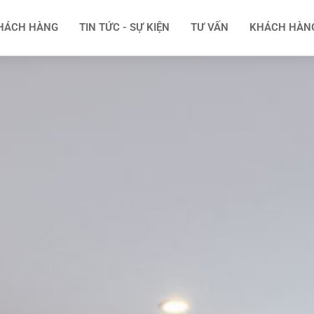
HÁCH HÀNG
TIN TỨC - SỰ KIỆN
TƯ VẤN
KHÁCH HÀN