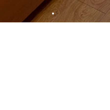
ông tắc vặn
ĐUI ĐÈN CÔNG TẮC
Giá bán:
Liên hệ
Kích thước:
Công suất:
0.0 W
Bảo hành:
12 Tháng
Chất liệu:
Nhựa