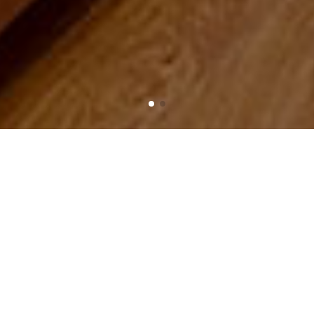
Trang chủ
Tin tức - Sự kiện
Thông tin tổng hợp
10 mẹo nhỏ giúp lựa chọn đèn trang trí bàn ăn hoàn
hảo.
10 MẸO NHỎ GIÚP LỰA CHỌN ĐÈN
TRANG TRÍ BÀN ĂN HOÀN HẢO.