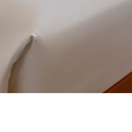
Trang chủ
Công trình
DANH MỤC