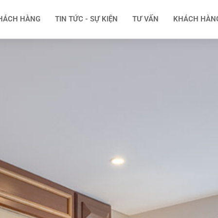
HÁCH HÀNG
TIN TỨC - SỰ KIỆN
TƯ VẤN
KHÁCH HÀN