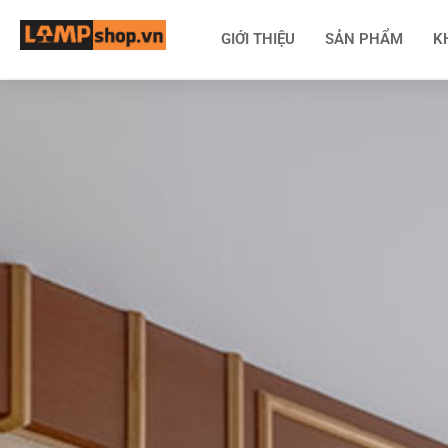
GIỚI THIỆU
SẢN PHẨM
K