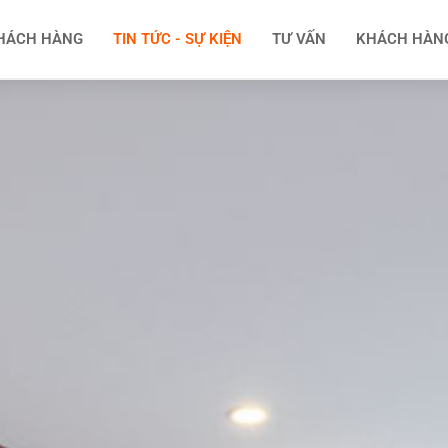
HÁCH HÀNG
TIN TỨC - SỰ KIỆN
TƯ VẤN
KHÁCH HÀN