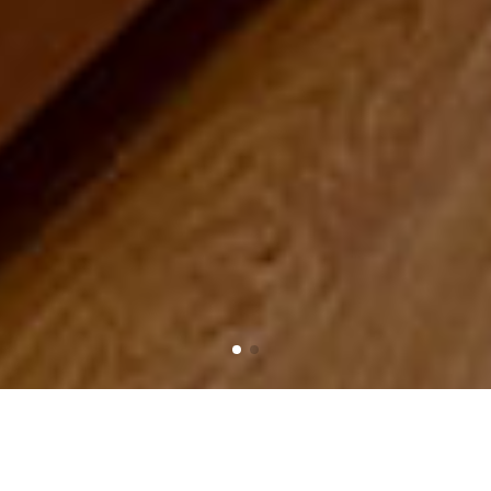
Home
Product
Bedroom lights
Đèn ngủ chân đá khối - Chao vải hình nón màu trắng.