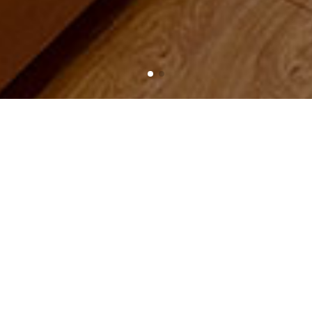
Home
News - Events
Activities
CATEGORIES
Buying Guide
vật tư điện mặt trời
hình ảnh thực tế công trình
News - Events
Recruitment News
Activities