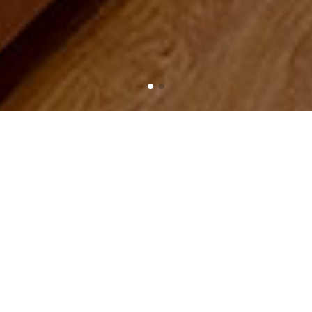
Home
Customers
CATEGORIES
Buying Guide
vật tư điện mặt trời
hình ảnh thực tế công trình
News - Events
Recruitment News