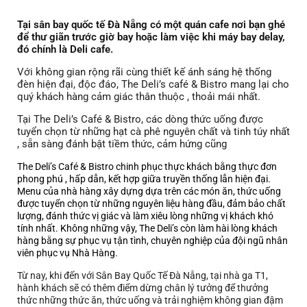
Tại sân bay quốc tế Đà Nẵng có một quán cafe nơi bạn ghé
để thư giãn trước giờ bay hoặc làm việc khi máy bay delay,
đó chính là Deli cafe.
Với không gian rộng rãi cùng thiết kế ánh sáng hệ thống
đèn hiện đại, độc đáo, The Deli’s café & Bistro mang lại cho
quý khách hàng cảm giác thân thuộc , thoải mái nhất.
Tại The Deli’s Café & Bistro, các dòng thức uống được
tuyển chọn từ những hạt cà phê nguyên chất và tinh túy nhất
, sẵn sàng đánh bật tiềm thức, cảm hứng cũng
The Deli’s Café & Bistro chinh phục thực khách bằng thực đơn
phong phú , hấp dẫn, kết hợp giữa truyền thống lẫn hiện đại.
Menu của nhà hàng xây dựng dựa trên các món ăn, thức uống
được tuyển chọn từ những nguyên liệu hàng đầu, đảm bảo chất
lượng, đánh thức vị giác và làm xiêu lòng những vị khách khó
tính nhất. Không những vậy, The Deli’s còn làm hài lòng khách
hàng bằng sự phục vụ tận tình, chuyên nghiệp của đội ngũ nhân
viên phục vụ Nhà Hàng.
Từ nay, khi đến với Sân Bay Quốc Tế Đà Nẵng, tại nhà ga T1,
hành khách sẽ có thêm điểm dừng chân lý tưởng để thưởng
thức những thức ăn, thức uống và trải nghiệm không gian đậm