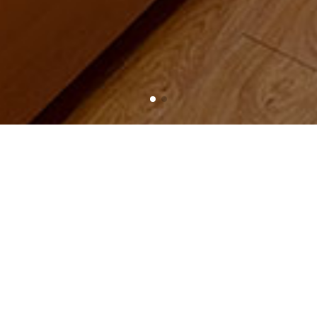
khách hàng – Trên cả bản hàng.
N CẢ BẢN HÀNG.
OP.VN
 sớm. Khi đó chưa đến giờ bán hàng, công tác chuẩn bị cho một ng