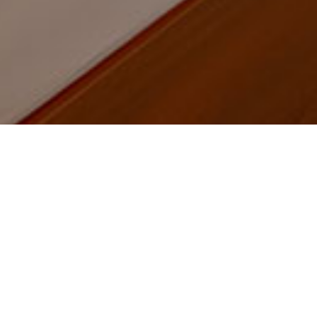
Home
News - Events
Activities
Phục vụ 
PHỤC VỤ KHÁCH HÀNG – TRÊ
Một trải nghiệm rất thực tế khách hàng từ LAMPSH
Phục vụ khách hàng – trên cả bản hàng.
Một khách hàng đến với
Lampshop.vn
vào buổi sáng
đang thực hiện.