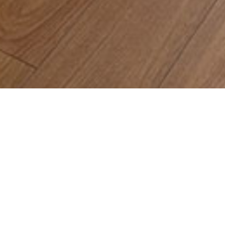
OTHER NEWS
ày mới