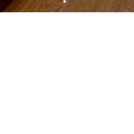
Home
News - Events
CATEGORIES
Buying Guide
vật tư điện mặt trời
hình ảnh thực tế công trình
News - Events
Recruitment News
Activities
General News
Consulting
Customers