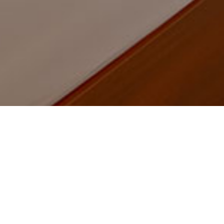
Home
Product
Product
Đèn trang trí đẹp - Chuyên cung cấp
đèn trang trí khách sạn - Call: 0935
260 279 - 0975 434 343